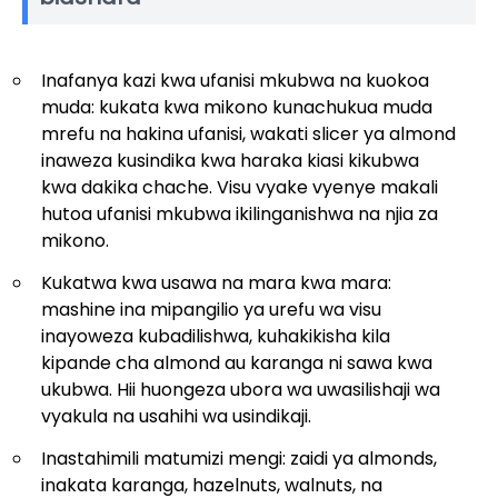
Inafanya kazi kwa ufanisi mkubwa na kuokoa
muda: kukata kwa mikono kunachukua muda
mrefu na hakina ufanisi, wakati slicer ya almond
inaweza kusindika kwa haraka kiasi kikubwa
kwa dakika chache. Visu vyake vyenye makali
hutoa ufanisi mkubwa ikilinganishwa na njia za
mikono.
Kukatwa kwa usawa na mara kwa mara:
mashine ina mipangilio ya urefu wa visu
inayoweza kubadilishwa, kuhakikisha kila
kipande cha almond au karanga ni sawa kwa
ukubwa. Hii huongeza ubora wa uwasilishaji wa
vyakula na usahihi wa usindikaji.
Inastahimili matumizi mengi: zaidi ya almonds,
inakata karanga, hazelnuts, walnuts, na