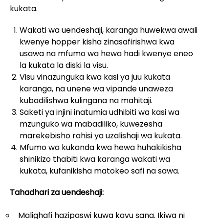
kukata.
Wakati wa uendeshaji, karanga huwekwa awali
kwenye hopper kisha zinasafirishwa kwa
usawa na mfumo wa hewa hadi kwenye eneo
la kukata la diski la visu.
Visu vinazunguka kwa kasi ya juu kukata
karanga, na unene wa vipande unaweza
kubadilishwa kulingana na mahitaji.
Saketi ya injini inatumia udhibiti wa kasi wa
mzunguko wa mabadiliko, kuwezesha
marekebisho rahisi ya uzalishaji wa kukata.
Mfumo wa kukanda kwa hewa huhakikisha
shinikizo thabiti kwa karanga wakati wa
kukata, kufanikisha matokeo safi na sawa.
Tahadhari za uendeshaji:
Malighafi hazipaswi kuwa kavu sana. Ikiwa ni