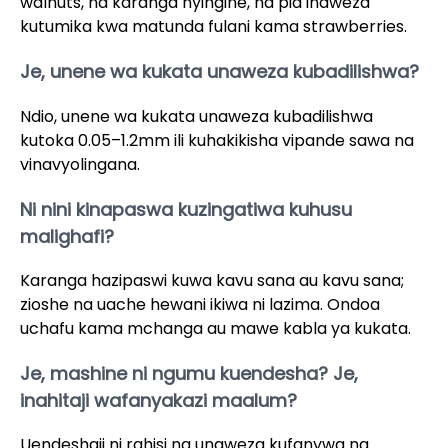
walnuts, na karanga nyingine, na pia inaweza
kutumika kwa matunda fulani kama strawberries.
Je, unene wa kukata unaweza kubadilishwa?
Ndio, unene wa kukata unaweza kubadilishwa
kutoka 0.05–1.2mm ili kuhakikisha vipande sawa na
vinavyolingana.
Ni nini kinapaswa kuzingatiwa kuhusu
malighafi?
Karanga hazipaswi kuwa kavu sana au kavu sana;
zioshe na uache hewani ikiwa ni lazima. Ondoa
uchafu kama mchanga au mawe kabla ya kukata.
Je, mashine ni ngumu kuendesha? Je,
inahitaji wafanyakazi maalum?
Uendeshaji ni rahisi na unaweza kufanywa na