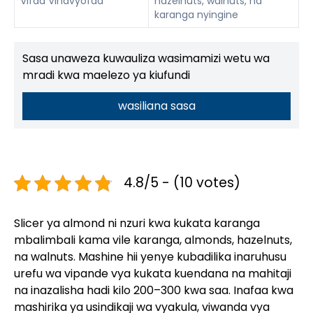
Vifaa Vinavyofaa
hazelnuts, walnuts, na
karanga nyingine
Sasa unaweza kuwauliza wasimamizi wetu wa
mradi kwa maelezo ya kiufundi
wasiliana sasa
4.8/5 - (10 votes)
Slicer ya almond ni nzuri kwa kukata karanga
mbalimbali kama vile karanga, almonds, hazelnuts,
na walnuts. Mashine hii yenye kubadilika inaruhusu
urefu wa vipande vya kukata kuendana na mahitaji
na inazalisha hadi kilo 200–300 kwa saa. Inafaa kwa
mashirika ya usindikaji wa vyakula, viwanda vya