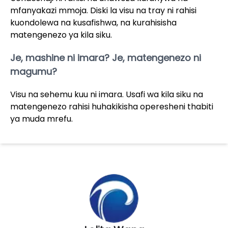
mfanyakazi mmoja. Diski la visu na tray ni rahisi
kuondolewa na kusafishwa, na kurahisisha
matengenezo ya kila siku.
Je, mashine ni imara? Je, matengenezo ni
magumu?
Visu na sehemu kuu ni imara. Usafi wa kila siku na
matengenezo rahisi huhakikisha operesheni thabiti
ya muda mrefu.