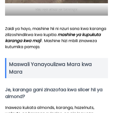
visu vya slicer ya karanga
Zaidi ya hayo, mashine hii ni nzuri sana kwa karanga
zilizoshindikwa kwa kupitia
mashine ya kupukuta
karanga kwa maji
. Mashine hizi mbili zinaweza
kutumika pamoja.
Maswali Yanayoulizwa Mara kwa
Mara
Je, karanga gani zinazofaa kwa slicer hii ya
almond?
Inaweza kukata almonds, karanga, hazelnuts,