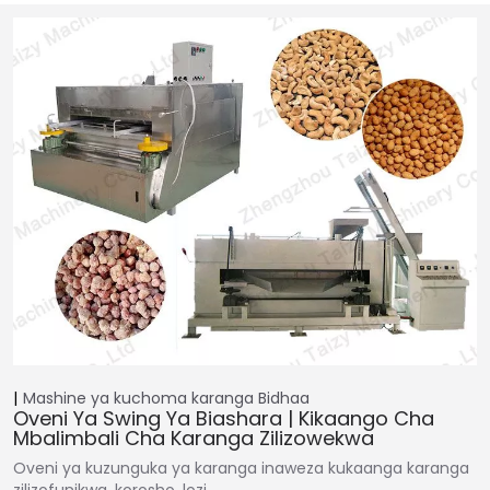
Mashine ya kuchoma karanga
Bidhaa
Oveni Ya Swing Ya Biashara | Kikaango Cha
Mbalimbali Cha Karanga Zilizowekwa
Oveni ya kuzunguka ya karanga inaweza kukaanga karanga
zilizofunikwa, korosho, lozi,…