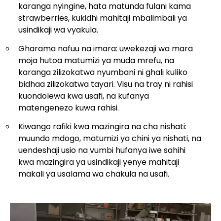
karanga nyingine, hata matunda fulani kama
strawberries, kukidhi mahitaji mbalimbali ya
usindikaji wa vyakula.
Gharama nafuu na imara: uwekezaji wa mara
moja hutoa matumizi ya muda mrefu, na
karanga zilizokatwa nyumbani ni ghali kuliko
bidhaa zilizokatwa tayari. Visu na tray ni rahisi
kuondolewa kwa usafi, na kufanya
matengenezo kuwa rahisi.
Kiwango rafiki kwa mazingira na cha nishati:
muundo mdogo, matumizi ya chini ya nishati, na
uendeshaji usio na vumbi hufanya iwe sahihi
kwa mazingira ya usindikaji yenye mahitaji
makali ya usalama wa chakula na usafi.