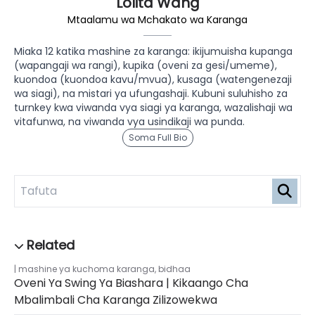
Lolita Wang
Mtaalamu wa Mchakato wa Karanga
Miaka 12 katika mashine za karanga: ikijumuisha kupanga
(wapangaji wa rangi), kupika (oveni za gesi/umeme),
kuondoa (kuondoa kavu/mvua), kusaga (watengenezaji
wa siagi), na mistari ya ufungashaji. Kubuni suluhisho za
turnkey kwa viwanda vya siagi ya karanga, wazalishaji wa
vitafunwa, na viwanda vya usindikaji wa punda.
Soma Full Bio
mashine ya kuchoma karanga
,
bidhaa
Oveni Ya Swing Ya Biashara | Kikaango Cha
Mbalimbali Cha Karanga Zilizowekwa