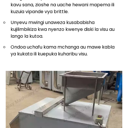
kavu sana, zioshe na uache hewani mapema ili
kuzuia vipande vya brittle.
Unyevu mwingi unaweza kusababisha
kujilimbikiza kwa nyenzo kwenye diski la visu au
lango la kutoa.
Ondoa uchafu kama mchanga au mawe kabla
ya kukata ili kuepuka kuharibu visu.