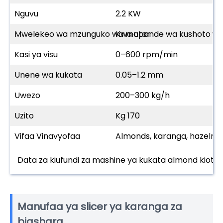
Nguvu
2.2 KW
Mwelekeo wa mzunguko wa motor
Kwa upande wa kushoto wa
Kasi ya visu
0–600 rpm/min
Unene wa kukata
0.05–1.2 mm
Uwezo
200–300 kg/h
Uzito
Kg 170
Vifaa Vinavyofaa
Almonds, karanga, hazelnut
Data za kiufundi za mashine ya kukata almond kiotom
Manufaa ya slicer ya karanga za
biashara