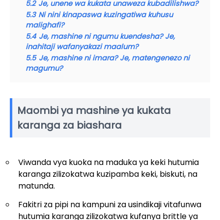
5.2
Je, unene wa kukata unaweza kubadilishwa?
5.3
Ni nini kinapaswa kuzingatiwa kuhusu
malighafi?
5.4
Je, mashine ni ngumu kuendesha? Je,
inahitaji wafanyakazi maalum?
5.5
Je, mashine ni imara? Je, matengenezo ni
magumu?
Maombi ya mashine ya kukata
karanga za biashara
Viwanda vya kuoka na maduka ya keki hutumia
karanga zilizokatwa kuzipamba keki, biskuti, na
matunda.
Fakitri za pipi na kampuni za usindikaji vitafunwa
hutumia karanga zilizokatwa kufanya brittle ya