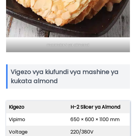
maandazi ya almond
Vigezo vya kiufundi vya mashine ya
kukata almond
Kigezo
H-2 Slicer ya Almond
Vipimo
650 × 600 × 1100 mm
Voltage
220/380V