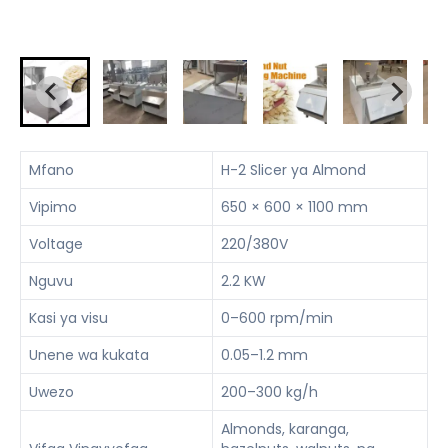
Mfano
H-2 Slicer ya Almond
Vipimo
650 × 600 × 1100 mm
Voltage
220/380V
Nguvu
2.2 KW
Kasi ya visu
0–600 rpm/min
Unene wa kukata
0.05–1.2 mm
Uwezo
200–300 kg/h
Almonds, karanga,