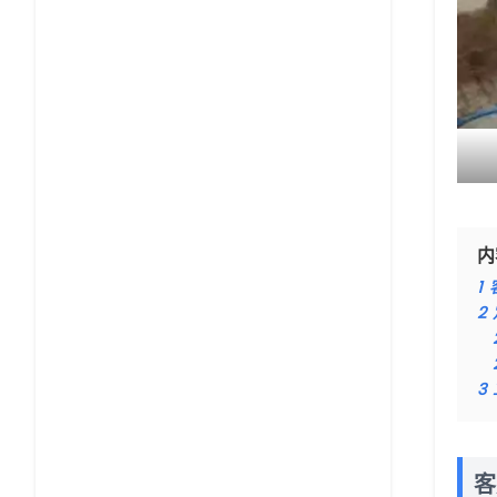
内
1
2
3
客