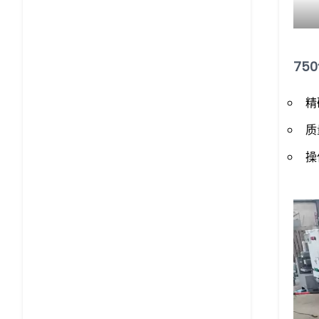
75
精
质
操