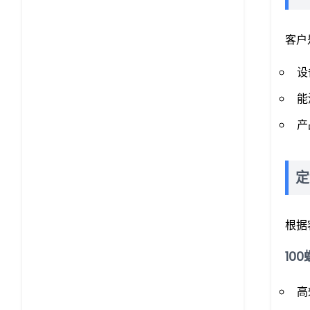
客户
设
能
产
定
根据
10
高