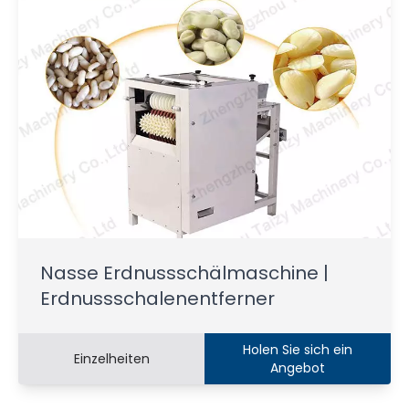
Nasse Erdnussschälmaschine |
Erdnussschalenentferner
Holen Sie sich ein
Einzelheiten
Angebot