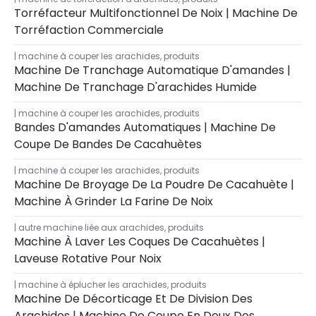
Torréfacteur Multifonctionnel De Noix | Machine De
Torréfaction Commerciale
machine à couper les arachides
,
produits
Machine De Tranchage Automatique D'amandes |
Machine De Tranchage D'arachides Humide
machine à couper les arachides
,
produits
Bandes D'amandes Automatiques | Machine De
Coupe De Bandes De Cacahuètes
machine à couper les arachides
,
produits
Machine De Broyage De La Poudre De Cacahuète |
Machine À Grinder La Farine De Noix
autre machine liée aux arachides
,
produits
Machine À Laver Les Coques De Cacahuètes |
Laveuse Rotative Pour Noix
machine à éplucher les arachides
,
produits
Machine De Décorticage Et De Division Des
Arachides | Machine De Coupe En Deux Des