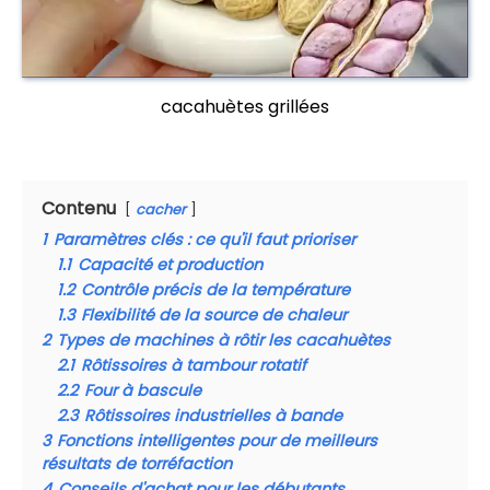
cacahuètes grillées
Contenu
cacher
1
Paramètres clés : ce qu'il faut prioriser
1.1
Capacité et production
1.2
Contrôle précis de la température
1.3
Flexibilité de la source de chaleur
2
Types de machines à rôtir les cacahuètes
2.1
Rôtissoires à tambour rotatif
2.2
Four à bascule
2.3
Rôtissoires industrielles à bande
3
Fonctions intelligentes pour de meilleurs
résultats de torréfaction
4
Conseils d'achat pour les débutants