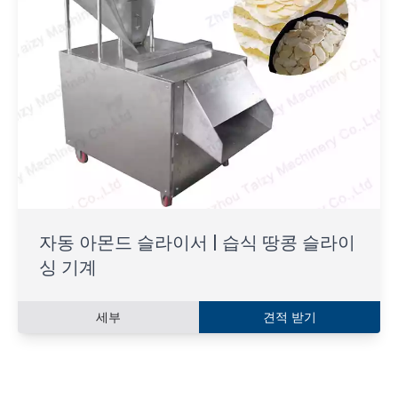
자동 아몬드 슬라이서 | 습식 땅콩 슬라이
싱 기계
세부
견적 받기