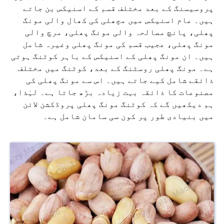
پروسیسنگ کے بعد مختلف قسم کے اسنیکس بن جاتے
ہیں۔ عام اسنیکس میں مچھلی کی کھال والی مونگ
پھلی، پانچ مصالحہ والی مونگ پھلی، مرچ والی
مونگ پھلی، عجیب قسم کی مونگ پھلی وغیرہ شامل
ہیں۔ ان مونگ پھلی کے اسنیکس کے باہر کوٹنگ ہوتی
ہے۔ مونگ پھلی روسٹنگ کے بعد، کوٹنگ میں مختلف
ذائقے شامل کیے جاتے ہیں۔ اس سے مونگ پھلی کی
مصنوعات کا ذائقہ بہت زیادہ بڑھ جاتا ہے۔ لہٰذا،
ہم دیکھیں گے کہ کوٹنگ مونگ پھلی پروڈکشن لائن
میں بنیادی طور پر کون سی سامان شامل ہے۔