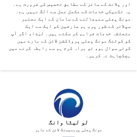
اور پلانٹ کے سائز کے مطابق تخصیص کی ضرورت ہے۔
یہ تکنیکی خدمات کے مکمل عمل سے الگ نہیں ہے۔
مونگ پھلی سنبھالنے کے سامان کے ایک معتبر
سپلائر کے طور پر، ہم صارفین کو ایک سے ایک
متعلقہ خدمات فراہم کر سکتے ہیں۔ لہٰذا، اگر آپ
کو کوٹنگ مونگ پھلی پروڈکشن لائن کے بارے میں
کوئی سوال ہو، تو براہ کرم ہم سے رابطہ کرنے میں
ہچکچاہٹ نہ کریں۔
لو لیٹا وانگ
مونگ پھلی پروسیسنگ لائن کے ماہر