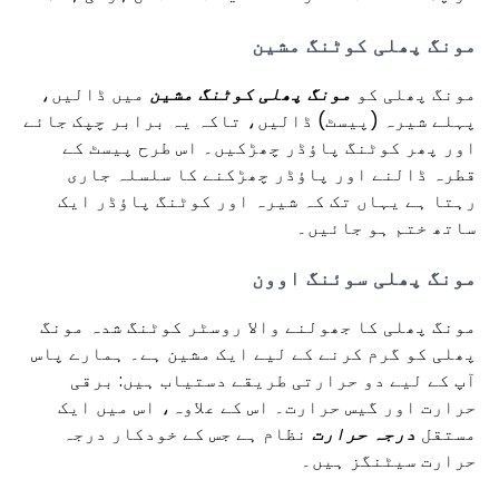
مونگ پھلی کوٹنگ مشین
مونگ پھلی کو
مونگ پھلی کوٹنگ مشین
میں ڈالیں،
پہلے شیرہ (پیسٹ) ڈالیں، تاکہ یہ برابر چپک جائے
اور پھر کوٹنگ پاؤڈر چھڑکیں۔ اس طرح پیسٹ کے
قطرہ ڈالنے اور پاؤڈر چھڑکنے کا سلسلہ جاری
رہتا ہے یہاں تک کہ شیرہ اور کوٹنگ پاؤڈر ایک
ساتھ ختم ہو جائیں۔
مونگ پھلی سوئنگ اوون
مونگ پھلی کا جھولنے والا روسٹر کوٹنگ شدہ مونگ
پھلی کو گرم کرنے کے لیے ایک مشین ہے۔ ہمارے پاس
آپ کے لیے دو حرارتی طریقے دستیاب ہیں: برقی
حرارت اور گیس حرارت۔ اس کے علاوہ، اس میں ایک
مستقل
درجہ حرارت
نظام ہے جس کے خودکار درجہ
حرارت سیٹنگز ہیں۔