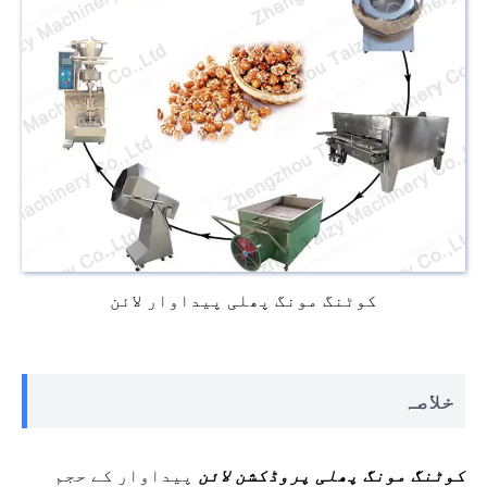
کوٹنگ مونگ پھلی پیداوار لائن
خلاصہ
کوٹنگ مونگ پھلی پروڈکشن لائن
پیداوار کے حجم