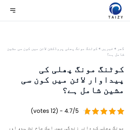
گھر
»
خبریں
»
کوٹنگ مونگ پھلی پروڈکشن لائن میں کون سی مشین
شامل ہے؟
کوٹنگ مونگ پھلی کی
پیداوار لائن میں کون سی
مشین شامل ہے؟
4.7/5 - (12 votes)
مونگ پھلی کے دانہ زندگی میں ایک عام نٹ ہے، اور