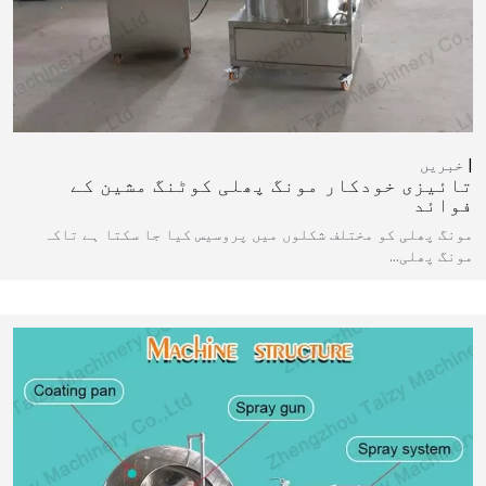
خبریں
تائیزی خودکار مونگ پھلی کوٹنگ مشین کے
فوائد
مونگ پھلی کو مختلف شکلوں میں پروسیس کیا جا سکتا ہے تاکہ
مونگ پھلی…