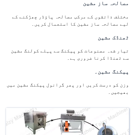
مصالحہ ساز مشین
مختلف ذائقوں کے مرکب مصالحہ پاؤڈر چھڑکنے کے
لیے مصالحہ ساز مشین کا استعمال کریں۔
ٹھنڈک مشین
تیار شدہ مصنوعات کو پیکنگ سے پہلے کولنگ مشین
سے ٹھنڈا کرنا ضروری ہے۔
پیکنگ مشین۔
وزن کو درست کریں اور پھر گرانول پیکنگ مشین میں
بھیجیں۔