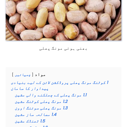
بھنی ہوئی مونگ پھلی
مواد
چھپائیں
1
کوٹنگ مونگ پھلی پروڈکشن لائن کے لیے بنیادی
پیداوار کا سامان
1.1
مونگ پھلی کے چھلکنے والی مشین
1.2
مونگ پھلی کوٹنگ مشین
1.3
مونگ پھلی سوئنگ اوون
1.4
مصالحہ ساز مشین
1.5
ٹھنڈک مشین