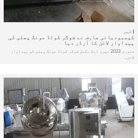
کیس
کیمبودیائی صارف نے شوگر کوٹڈ مونگ پھلی کی
پیداوار لائن کا آرڈر دیا
جنوری 2022 میں، ایک مکمل شوگر کوٹڈ مونگ پھلی کی پیداوار
لائن…