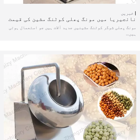
خبریں
نائجیریا میں مونگ پھلی کوٹنگ مشین کی قیمت
مونگ پھلی شوگر کوٹنگ مشینیں جدید آلات ہیں جو استعمال ہوتی
ہیں…