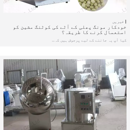
خبریں
خودکار مونگ پھلی کے آٹے کی کوٹنگ مشین کو
استعمال کرنے کا طریقہ؟
کیا آپ یہ جاننے کے لیے پرجوش ہیں کہ…