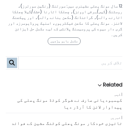
12 سال مونگ پھلی مشینری میں: سورتنگ (رنگین سورترز)،
روسٹنگ (گیس/برقی اوونز)، چھلکا اتارنا (خشک/گیلا چھلکا
اتارنے والے)، گرائنڈنگ (مکھن بنانے والے)، اور پیکجنگ
لائنز۔ مونگ پھلی کا مکھن فیکٹریوں، اسنیک پروڈیوسرز، اور
گری دار میوے کی پروسیسنگ پلانٹس کے لیے مکمل حل ڈیزائن
کریں۔
مکمل بایو پڑھیں
کیس
کیمبودیائی صارف نے شوگر کوٹڈ مونگ پھلی کی
پیداوار لائن کا آرڈر دیا
خبریں
تائیزی خودکار مونگ پھلی کوٹنگ مشین کے فوائد