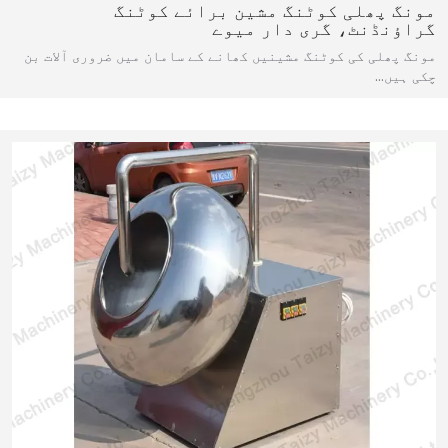
مونگ پھلی کوٹنگ مشین برائے کوٹنگ
گراؤنڈنٹ، گری دار میوے
مونگ پھلی کی کوٹنگ مشینیں کھانے کے سامان میں ضروری آلات بن
چکی ہیں…