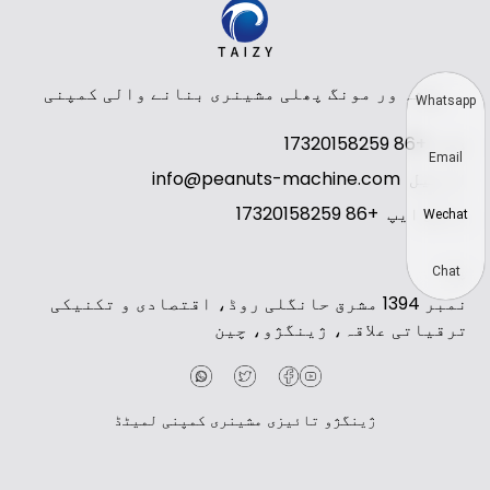
پیشہ ور مونگ پھلی مشینری بنانے والی کمپنی
Whatsapp
فون
+86 17320158259
Email
ای میل
info@peanuts-machine.com
واٹس ایپ
+86 17320158259
Wechat
پتہ
Chat
نمبر 1394 مشرق حانگلی روڈ، اقتصادی و تکنیکی
ترقیاتی علاقہ، ژینگژو، چین
ژینگژو تائیزی مشینری کمپنی لمیٹڈ