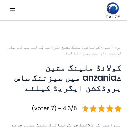
ہوم
»
کیس
»
کولیائیڈ ملنگ مشین تنزانیہ کے لیے مصالحہ ساس
کی پیداوار میں بہتری کے لیے
کولائڈ ملینگ مشین
ٹanzania میں سیزننگ ساس
پروڈکشن اپگریڈ کیلئے
4.6/5 - (7 votes)
تنزانیہ کا کلائنٹ جو کولیائیڈ ملنگ مشین خرید