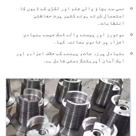
نمی سے بچاؤ والی فلم اور لکڑی کے ڈبوں کا
استعمال کرتے ہوئے کثیر پرت حفاظتی
انتظامات۔
موتورز اور پیسنے والے ڈسک جیسے بنیادی
اجزاء پر ثانوی معائنہ کیا۔
متبادل پرزہ جات، پہننے کے خلاف اجزاء، اور
ایک آسان آپریٹنگ دستی شامل ہے۔