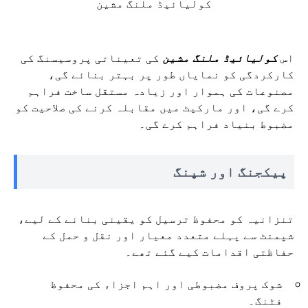
کولیائیڈ ملنگ مشین
اس
کولیائیڈ ملنگ مشین
کی تعیناتی پروسیسنگ کی
کارکردگی کو نمایاں طور پر بہتر بنائے گی،
مصنوعات کی ہموار اور زیادہ مستقل ساخت فراہم
کرے گی، اور مارکیٹ میں مقابلہ کرنے کی صلاحیت کو
مضبوط بنیاد فراہم کرے گی۔
پیکجنگ اور شپنگ
تنزانیہ کو محفوظ ترسیل کو یقینی بنانے کے لیے،
شپمنٹ سے پہلے متعدد معیار اور نقل و حمل کے
حفاظتی اقدامات کیے گئے تھے۔
شوک پروف مضبوطی اور اہم اجزاء کی محفوظ
فٹنگ۔