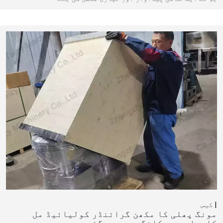
کیس
مونگ پھلی کا مکھن گرائنڈر کولیائیڈ مل
کامیابی سے کانگو بھیجی گئی