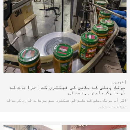
خبریں
مونگ پھلی کے مکھن کی فیکٹری کے اخراجات کے
لیے ایک جامع رہنمائی
اگر آپ مونگ پھلی کے مکھن کی فیکٹری میں سرمایہ کاری کرنے کا
سوچ رہے ہیں،…