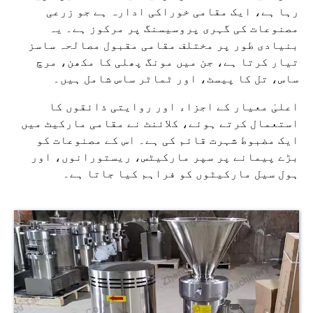
رہا ہے، ایک مقامی خوراکی ادارہ ہے جو زرعی
مصنوعات کی گہری پروسیسنگ پر مرکوز ہے۔ یہ
بنیادی طور پر مختلف مقامی مقبول مصالحہ ساسز
تیار کرتا ہے، جن میں مونگ پھلی کا مکھن، مرچ
ساس، تل کا پیسٹ، اور ٹماٹر ساس شامل ہیں۔
اعلیٰ معیار کے اجزاء اور روایتی ذائقوں کا
استعمال کرتے ہوئے، کلائنٹ نے مقامی مارکیٹ میں
ایک مضبوط شہرت قائم کی ہے۔ اس کے مصنوعات کو
بڑے پیمانے پر سپر مارکیٹس، ریستورانوں، اور
ہول سیل مارکیٹوں کو فراہم کیا جاتا ہے۔