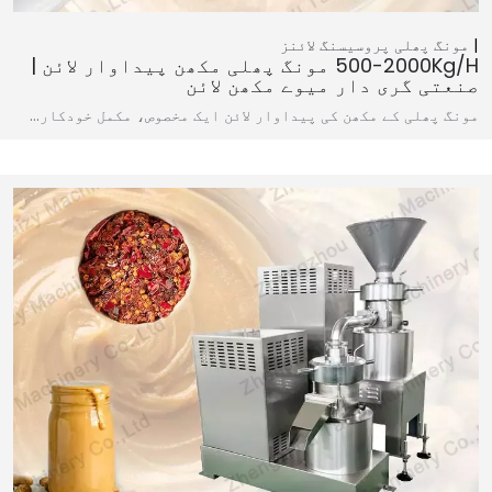
مونگ پھلی پروسیسنگ لائنز
500-2000Kg/h مونگ پھلی مکھن پیداوار لائن |
صنعتی گری دار میوے مکھن لائن
مونگ پھلی کے مکھن کی پیداوار لائن ایک مخصوص، مکمل خودکار…