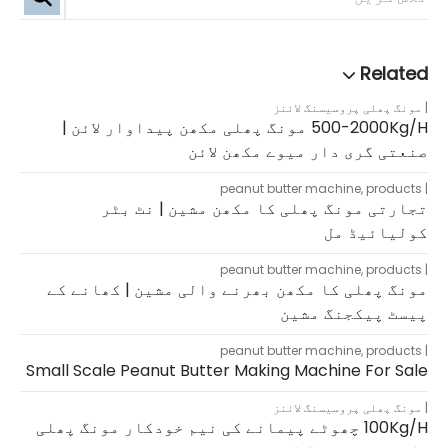
مونگ پھلی پروسیسنگ لائنز
500-2000Kg/h مونگ پھلی مکھن پیداوار لائن |
صنعتی گری دار میوے مکھن لائن
peanut butter machine
,
products
تجارتی مونگ پھلی کا مکھن مشین | نٹ بٹر
کولیائیڈ مل
peanut butter machine
,
products
مونگ پھلی کا مکھن بھرنے والی مشین | کھانے کے
پیسٹ پیکجنگ مشین
peanut butter machine
,
products
Small Scale Peanut Butter Making Machine For Sale
مونگ پھلی پروسیسنگ لائنز
100Kg/h چھوٹے پیمانے کی نیم خودکار مونگ پھلی