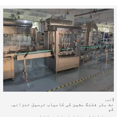
کیس
نٹ بٹر فلنگ مشین کی کامیاب ترسیل تنزانیہ
کو
ہم نے ایک نٹ کی پیداوار اور تیاری مکمل کی ہے…