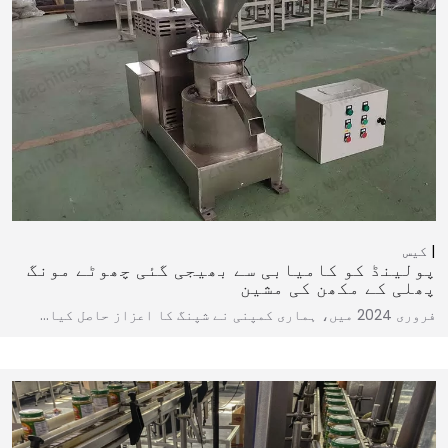
کیس
پولینڈ کو کامیابی سے بھیجی گئی چھوٹے مونگ
پھلی کے مکھن کی مشین
فروری 2024 میں، ہماری کمپنی نے شپنگ کا اعزاز حاصل کیا…