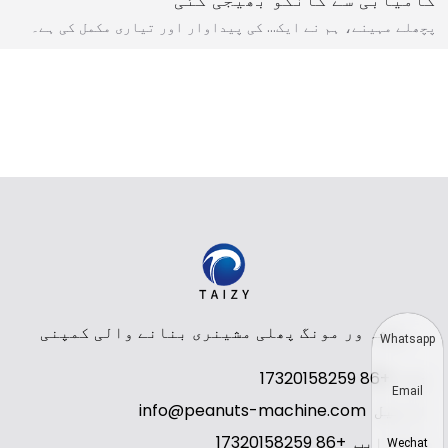
پچھلے مہینے، ہم نے ایک… کی پیداوار اور تیاری مکمل کی ہے۔
پیشہ ور مونگ پھلی مشینری بنانے والی کمپنی
Whatsapp
فون
+86 17320158259
Email
ای میل
info@peanuts-machine.com
واٹس ایپ
+86 17320158259
Wechat