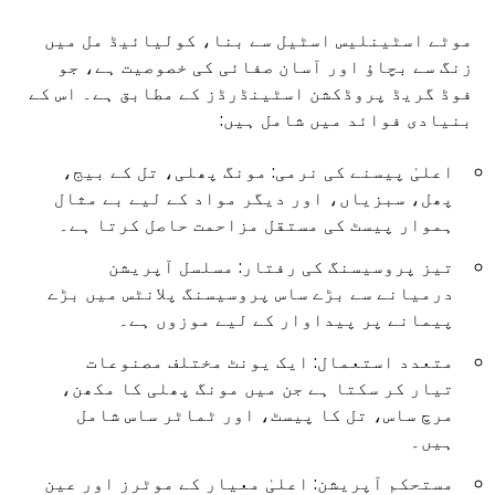
موٹے اسٹینلیس اسٹیل سے بنا، کولیائیڈ مل میں
زنگ سے بچاؤ اور آسان صفائی کی خصوصیت ہے، جو
فوڈ گریڈ پروڈکشن اسٹینڈرڈز کے مطابق ہے۔ اس کے
بنیادی فوائد میں شامل ہیں:
اعلیٰ پیسنے کی نرمی: مونگ پھلی، تل کے بیج،
پھل، سبزیاں، اور دیگر مواد کے لیے بے مثال
ہموار پیسٹ کی مستقل مزاحمت حاصل کرتا ہے۔
تیز پروسیسنگ کی رفتار: مسلسل آپریشن
درمیانے سے بڑے ساس پروسیسنگ پلانٹس میں بڑے
پیمانے پر پیداوار کے لیے موزوں ہے۔
متعدد استعمال: ایک یونٹ مختلف مصنوعات
تیار کر سکتا ہے جن میں مونگ پھلی کا مکھن،
مرچ ساس، تل کا پیسٹ، اور ٹماٹر ساس شامل
ہیں۔
مستحکم آپریشن: اعلیٰ معیار کے موٹرز اور عین