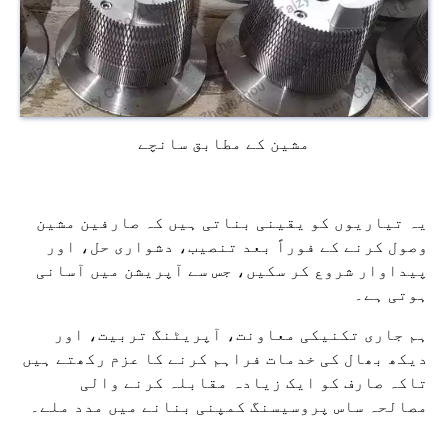
مشین کے مطابق سانچے
یہ تیاریوں کو یقینی بناتی ہیں کہ صارفین مشین
وصول کرنے کے فوراً بعد تنصیب، دشواری حل، اور
پیداوار شروع کر سکیں، جس سے آپریشن میں آسانی
ہوتی ہے۔
ہم جاری تکنیکی معاونت، آپریٹنگ تربیت، اور
دیکھ بھال کی خدمات فراہم کرنے کا عزم رکھتے ہیں
تاکہ صارف کو ایک زیادہ مقابلہ کرنے والی
مصالحہ ساس پروسیسنگ کمپنی بنانے میں مدد ملے۔