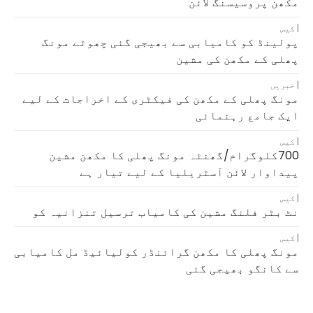
مکھن پروسیسنگ لائن
کیس
پولینڈ کو کامیابی سے بھیجی گئی چھوٹے مونگ
پھلی کے مکھن کی مشین
خبریں
مونگ پھلی کے مکھن کی فیکٹری کے اخراجات کے لیے
ایک جامع رہنمائی
کیس
700کلوگرام/گھنٹہ مونگ پھلی کا مکھن مشین
پیداوار لائن آسٹریلیا کے لیے تیار ہے
کیس
نٹ بٹر فلنگ مشین کی کامیاب ترسیل تنزانیہ کو
کیس
مونگ پھلی کا مکھن گرائنڈر کولیائیڈ مل کامیابی
سے کانگو بھیجی گئی