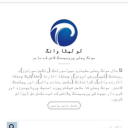
لو لیٹا وانگ
مونگ پھلی پروسیسنگ لائن کے ماہر
12 سال مونگ پھلی مشینری میں: سورتنگ (رنگین سورترز)،
روسٹنگ (گیس/برقی اوونز)، چھلکا اتارنا (خشک/گیلا چھلکا
اتارنے والے)، گرائنڈنگ (مکھن بنانے والے)، اور پیکجنگ
لائنز۔ مونگ پھلی کا مکھن فیکٹریوں، اسنیک پروڈیوسرز، اور
گری دار میوے کی پروسیسنگ پلانٹس کے لیے مکمل حل ڈیزائن
کریں۔
مکمل بایو پڑھیں