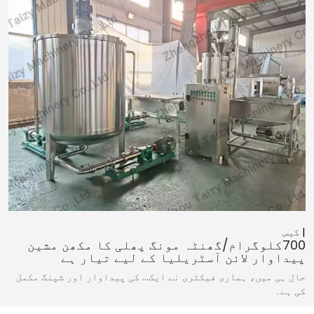
کیس
700کلوگرام/گھنٹہ مونگ پھلی کا مکھن مشین
پیداوار لائن آسٹریلیا کے لیے تیار ہے
حال ہی میں، ہماری فیکٹری نے ایک… کی پیداوار اور شپنگ مکمل
کی ہے۔