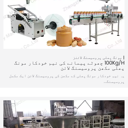
مونگ پھلی پروسیسنگ لائنز
100Kg/h چھوٹے پیمانے کی نیم خودکار مونگ
پھلی مکھن پروسیسنگ لائن
یہ نیم خودکار مونگ پھلی کے مکھن کی پروسیسنگ لائن ایک مکمل
پروسیسنگ…