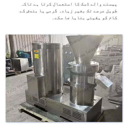
پیسنے والے ڈسک کا استعمال کرتا ہے تاکہ
طویل عرصے تک بغیر زیادہ گرمی یا بندش کے
کام کو یقینی بنایا جا سکے۔