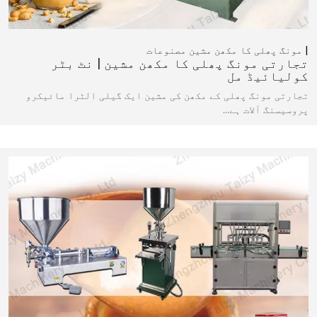
مونگ پھلی کا مکھن مشین
مصنوعات
تجارتی مونگ پھلی کا مکھن مشین | نٹ بٹر
کولیائیڈ مل
تجارتی مونگ پھلی کے مکھن کی مشین ایک گیلی الٹرا مائیکرو
پروسیسنگ آلات ہے…