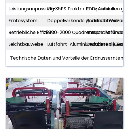
Leistungsanpassung
20-35PS Traktor PTO-Antrieb
Entspricht den gän
Erntesystem
Doppelwirkende gezahnte Walzen + 
Bodenabtrennungs
Betriebliche Effizienz
1300-2000 Quadratmeter/Stunde
Entspricht 15 Perso
Leichtbauweise
Luftfahrt-Aluminiumrahmen (Gesam
Reduziert die Bod
Technische Daten und Vorteile der Erdnusserntema