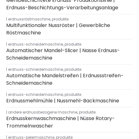
Mehlbeschichtete Erdnuss-Produktionslinie |
Erdnuss-Beschichtungs-Verarbeitungsanlage
erdnussröstmaschine
,
produkte
Multifunktionaler Nussröster | Gewerbliche
Röstmaschine
erdnuss-schneidemaschine
,
produkte
Automatischer Mandel-Slicer | Nasse Erdnuss-
Schneidemaschine
erdnuss-schneidemaschine
,
produkte
Automatische Mandelstreifen | Erdnussstreifen-
Schneidemaschine
erdnuss-schneidemaschine
,
produkte
Erdnussmehlmühle | Nussmehl-Backmaschine
andere erdnussbezogene maschine
,
produkte
Erdnusskernwaschmaschine | Nüsse Rotary-
Trommelnwascher
erdnuss-pelermaschine
,
produkte