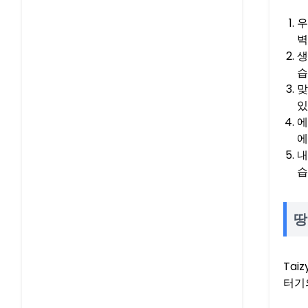
우
벽
생
습
맞
있
에
에
내
습
땅
Tai
터기