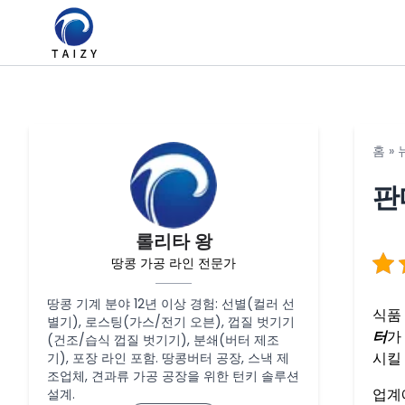
홈
»
판
롤리타 왕
땅콩 가공 라인 전문가
땅콩 기계 분야 12년 이상 경험: 선별(컬러 선
식품
별기), 로스팅(가스/전기 오븐), 껍질 벗기기
터
가
(건조/습식 껍질 벗기기), 분쇄(버터 제조
시킬
기), 포장 라인 포함. 땅콩버터 공장, 스낵 제
조업체, 견과류 가공 공장을 위한 턴키 솔루션
업계
설계.