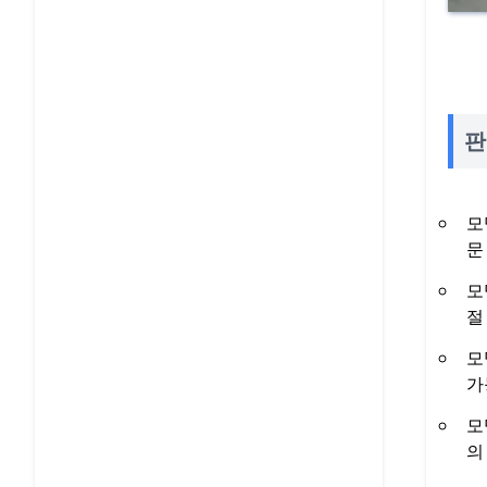
판
모
문
모
절
모
가
모
의