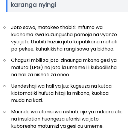
karanga nyingi
Joto sawa, matokeo thabiti: mfumo wa
kuchoma kwa kuzungusha pamoja na vyanzo
vya joto thabiti huzuia joto kupatikana mahali
pa pekee, kuhakikisha rangi sawa ya bidhaa.
Chaguzi mbili za joto: zinaunga mkono gesi ya
mafuta (LPG) na joto la umeme ili kubadilisha
na hali za nishati za eneo.
Uendeshaji wa hali ya juu: kugeuza na kutoa
kiotomatiki hufuta hitaji la mikono, kuokoa
muda na kazi.
Muundo wa ufanisi wa nishati: nje ya mduara ulio
na insulation huongeza ufanisi wa joto,
kuboresha matumizi ya gesi au umeme.