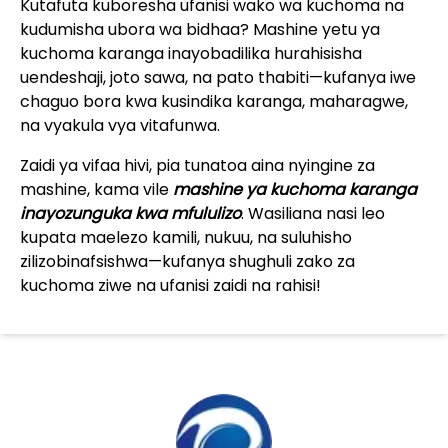
Kutafuta kuboresha ufanisi wako wa kuchoma na
kudumisha ubora wa bidhaa? Mashine yetu ya
kuchoma karanga inayobadilika hurahisisha
uendeshaji, joto sawa, na pato thabiti—kufanya iwe
chaguo bora kwa kusindika karanga, maharagwe,
na vyakula vya vitafunwa.
Zaidi ya vifaa hivi, pia tunatoa aina nyingine za
mashine, kama vile
mashine ya kuchoma karanga
inayozunguka kwa mfululizo
. Wasiliana nasi leo
kupata maelezo kamili, nukuu, na suluhisho
zilizobinafsishwa—kufanya shughuli zako za
kuchoma ziwe na ufanisi zaidi na rahisi!