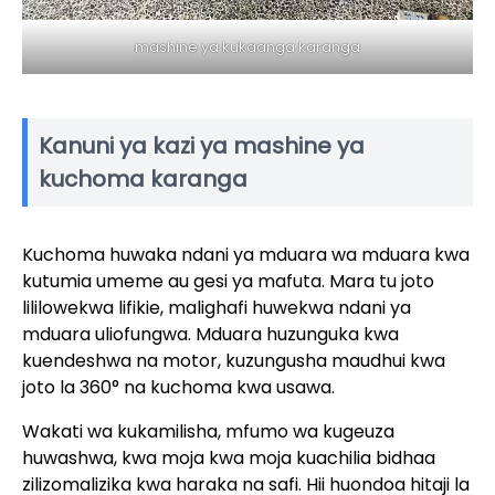
mashine ya kukaanga karanga
Kanuni ya kazi ya mashine ya
kuchoma karanga
Kuchoma huwaka ndani ya mduara wa mduara kwa
kutumia umeme au gesi ya mafuta. Mara tu joto
lililowekwa lifikie, malighafi huwekwa ndani ya
mduara uliofungwa. Mduara huzunguka kwa
kuendeshwa na motor, kuzungusha maudhui kwa
joto la 360° na kuchoma kwa usawa.
Wakati wa kukamilisha, mfumo wa kugeuza
huwashwa, kwa moja kwa moja kuachilia bidhaa
zilizomalizika kwa haraka na safi. Hii huondoa hitaji la