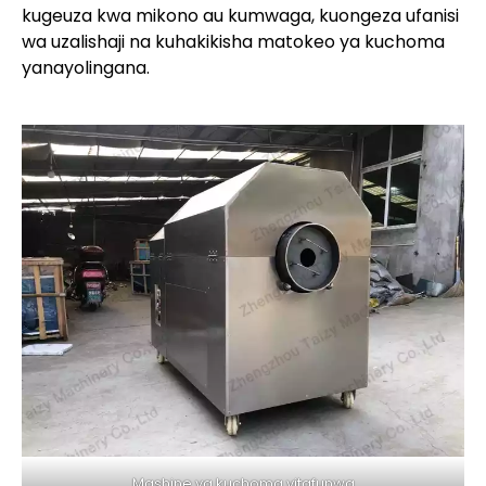
kugeuza kwa mikono au kumwaga, kuongeza ufanisi
wa uzalishaji na kuhakikisha matokeo ya kuchoma
yanayolingana.
Mashine ya kuchoma vitafunwa