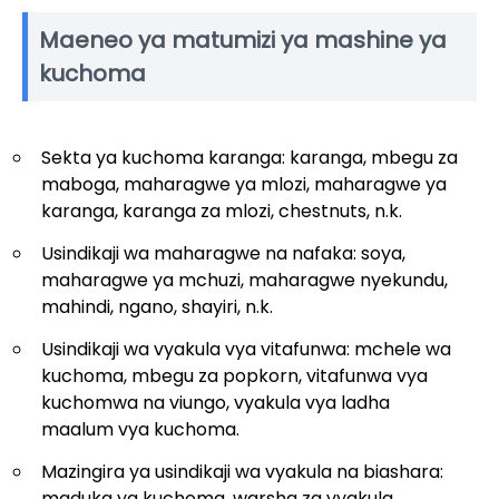
Maeneo ya matumizi ya mashine ya
kuchoma
Sekta ya kuchoma karanga: karanga, mbegu za
maboga, maharagwe ya mlozi, maharagwe ya
karanga, karanga za mlozi, chestnuts, n.k.
Usindikaji wa maharagwe na nafaka: soya,
maharagwe ya mchuzi, maharagwe nyekundu,
mahindi, ngano, shayiri, n.k.
Usindikaji wa vyakula vya vitafunwa: mchele wa
kuchoma, mbegu za popkorn, vitafunwa vya
kuchomwa na viungo, vyakula vya ladha
maalum vya kuchoma.
Mazingira ya usindikaji wa vyakula na biashara:
maduka ya kuchoma, warsha za vyakula,