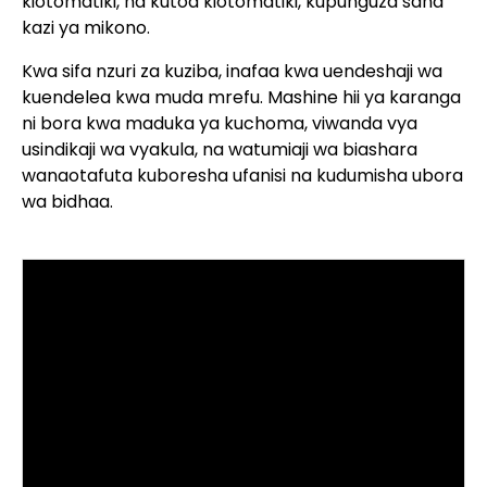
kiotomatiki, na kutoa kiotomatiki, kupunguza sana
kazi ya mikono.
Kwa sifa nzuri za kuziba, inafaa kwa uendeshaji wa
kuendelea kwa muda mrefu. Mashine hii ya karanga
ni bora kwa maduka ya kuchoma, viwanda vya
usindikaji wa vyakula, na watumiaji wa biashara
wanaotafuta kuboresha ufanisi na kudumisha ubora
wa bidhaa.