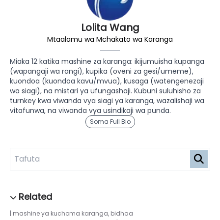
Lolita Wang
Mtaalamu wa Mchakato wa Karanga
Miaka 12 katika mashine za karanga: ikijumuisha kupanga
(wapangaji wa rangi), kupika (oveni za gesi/umeme),
kuondoa (kuondoa kavu/mvua), kusaga (watengenezaji
wa siagi), na mistari ya ufungashaji. Kubuni suluhisho za
turnkey kwa viwanda vya siagi ya karanga, wazalishaji wa
vitafunwa, na viwanda vya usindikaji wa punda.
Soma Full Bio
mashine ya kuchoma karanga
,
bidhaa