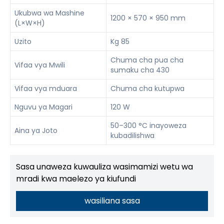
Ukubwa wa Mashine
1200 × 570 × 950 mm
(L×W×H)
Uzito
Kg 85
Chuma cha pua cha
Vifaa vya Mwili
sumaku cha 430
Vifaa vya mduara
Chuma cha kutupwa
Nguvu ya Magari
120 W
50–300 °C inayoweza
Aina ya Joto
kubadilishwa
Sasa unaweza kuwauliza wasimamizi wetu wa
mradi kwa maelezo ya kiufundi
wasiliana sasa