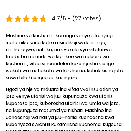
4.7/5 - (27 votes)
Mashine ya kuchoma karanga yenye sifa nyingi
inatumika sana katika usindikaji wa karanga,
maharagwe, nafaka, na vyakula vya vitafunwa.
Imebeba muundo wa kipekee wa mduara wa
kuchoma, vifaa vinaendelea kuzungusha viungo
wakati wa mchakato wa kuchoma, kuhakikisha joto
sawa bila kuungua au kuunguza.
Ngozi ya nje ya mduara ina vifaa vya insulation ya
joto yenye ufanisi wa juu, kupunguza kwa ufanisi
kupoteza joto, kuboresha ufanisi wa jumla wa joto,
na kupunguza matumizi ya nishati. Mashine ina
uendeshaji wa hali ya juu—rahisi kuendesha kwa
kubonyeza swichi ili kukamilisha kuchoma, kugeuza