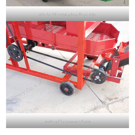
بڑے مونگ پھلی چننے کا سامان
چھوٹے پہیوں والی مشین