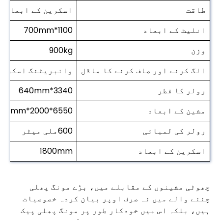
طاقت
اسکرین کے ابعاد
انلیٹ کے ابعاد
1100*700mm
وزن
900kg
الگ کرنے اور صاف کرنے کا ماڈل
وائبریٹنگ اسکرین 
رولر کا قطر
3340*640mm
مشین کے ابعاد
6550*2000*1800mm
رولر کی لمبائی
600ملی میٹر
اسکرین کے ابعاد
1800mm
چھوٹی مشینوں کے مقابلے میں، بڑے مونگ پھلی
چننے والے میں نہ صرف اوپر بیان کردہ خصوصیات
ہیں، بلکہ اس میں خودکار طور پر مونگ پھلی پیک