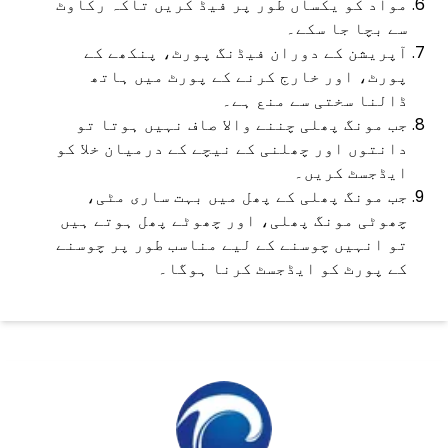
مواد کو یکساں طور پر فیڈ کریں تاکہ رکاوٹ
سے بچا جا سکے۔
آپریشن کے دوران فیڈنگ پورٹ، پنکھے کے
پورٹ، اور خارج کرنے کے پورٹ میں ہاتھ
ڈالنا سختی سے منع ہے۔
جب مونگ پھلی چننے والا صاف نہیں ہوتا تو
دانتوں اور چھلنی کے نیچے کے درمیان خلا کو
ایڈجسٹ کریں۔
جب مونگ پھلی کے پھل میں بہت ساری مٹی،
چھوٹی مونگ پھلی، اور چھوٹے پھل ہوتے ہیں
تو انہیں چوسنے کے لیے مناسب طور پر چوسنے
کے پورٹ کو ایڈجسٹ کرنا ہوگا۔