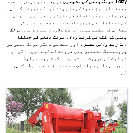
Taizy
مونگ پھلی کی مشینری
میں، ہمارے پاس نہ صرف
چھوٹے اور بڑے مونگ پھلی چننے والے فروخت کے لیے
ہیں بلکہ دیگر اقسام کی مشینیں بھی ہیں۔ ہم آپ
کی پیداوار کی ضروریات کے لیے صحیح مشین کی
سفارش کر سکتے ہیں۔ اس کے علاوہ، ہمارے پاس
مونگ
پھلی کا کٹائی کرنے والا
،
مونگ پھلی کی چھلکا
اتارنے والی مشین
، اور بہت سی دیگر مونگ پھلی کی
پروسیسنگ مشینیں بھی فروخت کے لیے ہیں۔ اگر آپ
کو ایک کی ضرورت ہے تو براہ کرم ہم سے رابطہ
کریں۔ ہماری سیلز آپ سے جلد از جلد رابطہ کریں
گی۔