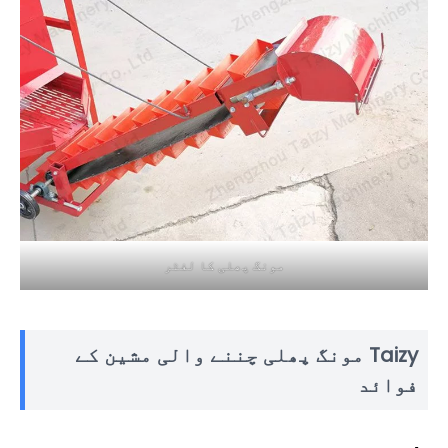
مونگ پھلی کا لفٹر
Taizy مونگ پھلی چننے والی مشین کے
فوائد