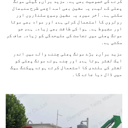
کرنے کی خصوصیت بھی ہے۔ مزید برآں، گیلی مونگ
پھلی کے لیے، یہ مشین بھی اسے اچھی طرح سنبھال
سکتی ہے۔ آخر میں، یہ مشین وسیع سلنڈروں اور
رولروں کا استعمال کرتی ہے، اور مواد بھی موٹا
اور مضبوط ہے۔ ہوا کی طاقت بھی زیادہ ہے، جو
مونگ پھلی میں نجاست کی علیحدگی کو زیادہ صاف کر
سکتی ہے۔
مزید برآں، بڑے مونگ پھلی چننے والے میں اندر
ایک لفٹر ہوتا ہے، اور چنے ہوئے مونگ پھلی کو
لفٹر کی بلندی کا استعمال کرتے ہوئے پیکنگ بیگ
میں ڈال دیا جائے گا۔