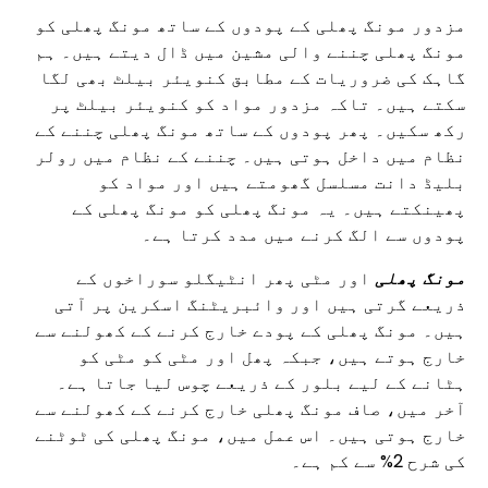
مزدور مونگ پھلی کے پودوں کے ساتھ مونگ پھلی کو
مونگ پھلی چننے والی مشین میں ڈال دیتے ہیں۔ ہم
گاہک کی ضروریات کے مطابق کنویئر بیلٹ بھی لگا
سکتے ہیں۔ تاکہ مزدور مواد کو کنویئر بیلٹ پر
رکھ سکیں۔ پھر پودوں کے ساتھ مونگ پھلی چننے کے
نظام میں داخل ہوتی ہیں۔ چننے کے نظام میں رولر
بلیڈ دانت مسلسل گھومتے ہیں اور مواد کو
پھینکتے ہیں۔ یہ مونگ پھلی کو مونگ پھلی کے
پودوں سے الگ کرنے میں مدد کرتا ہے۔
مونگ پھلی
اور مٹی پھر انٹیگلو سوراخوں کے
ذریعے گرتی ہیں اور وائبریٹنگ اسکرین پر آتی
ہیں۔ مونگ پھلی کے پودے خارج کرنے کے کھولنے سے
خارج ہوتے ہیں، جبکہ پھل اور مٹی کو مٹی کو
ہٹانے کے لیے بلور کے ذریعے چوس لیا جاتا ہے۔
آخر میں، صاف مونگ پھلی خارج کرنے کے کھولنے سے
خارج ہوتی ہیں۔ اس عمل میں، مونگ پھلی کی ٹوٹنے
کی شرح 2% سے کم ہے۔