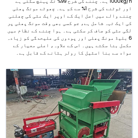
1000kg/h ہے۔ چننے کی شرح 99% تک پہنچ سکتی ہے
اور ٹوٹنے کی شرح 1% سے کم ہے۔ چھوٹے مونگ پھلی
چننے والے میں اصل ایک کے اوپر ایک مٹی کی چھلنی
کی ایک تہہ شامل ہے، جو کسی بھی وقت مونگ پھلی پر
لگی مٹی کو صاف کر سکتی ہے۔ ہوا چننے کے نظام میں
6 بلیڈ مونگ پھلی اور پودوں کی علیحدگی کو زیادہ
مکمل بنا سکتے ہیں۔ اس کے علاوہ، اعلی معیار کے
مواد سے بنا اسٹیل کا رولر ہٹانے کے قابل ہے۔