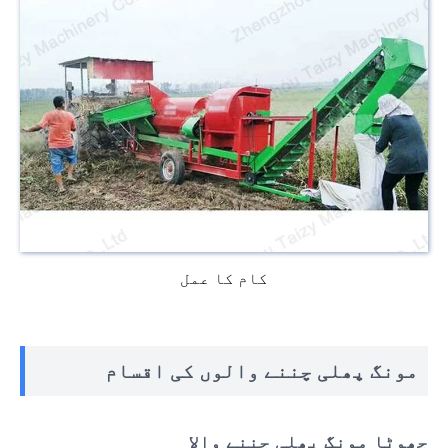
کام کا عمل
مونگ پھلی چننے والوں کی اقسام
چھوٹا مونگ پھلی چننے والا