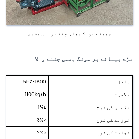
چھوٹے مونگ پھلی چننے والی مشین
بڑے پیمانے پر مونگ پھلی چننے والا
ماڈل
5HZ-1800
صلاحیت
1100kg/h
نقصان کی شرح
≤1%
توڑنے کی شرح
≤3%
نجاست کی شرح
≤2%