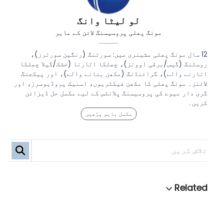
لو لیٹا وانگ
مونگ پھلی پروسیسنگ لائن کے ماہر
12 سال مونگ پھلی مشینری میں: سورتنگ (رنگین سورترز)،
روسٹنگ (گیس/برقی اوونز)، چھلکا اتارنا (خشک/گیلا چھلکا
اتارنے والے)، گرائنڈنگ (مکھن بنانے والے)، اور پیکجنگ
لائنز۔ مونگ پھلی کا مکھن فیکٹریوں، اسنیک پروڈیوسرز، اور
گری دار میوے کی پروسیسنگ پلانٹس کے لیے مکمل حل ڈیزائن
کریں۔
مکمل بایو پڑھیں