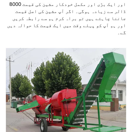
اور ایک بڑی اور مکمل خودکار مشین کی قیمت 8000
ڈالر سے زیادہ ہوگی۔ اگر آپ مشین کی اصل قیمت
جاننا چاہتے ہیں تو براہ کرم ہم سے رابطہ کریں
اور ہم آپ کو پہلے وقت میں ایک قیمت کا حوالہ دیں
گے۔