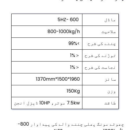
ماڈل
5HZ- 600
صلاحیت
800-1000kg/h
چننے کی شرح
>99%
توڑنے کی شرح
＜1%
نجاست کی شرح
＜1%
سائز
1960*1500*1370mm
وزن
150Kg
طاقت
7.5kw موٹر، 10HP ڈیزل انجن
چھوٹے مونگ پھلی چننے والے کی پیداوار 800-