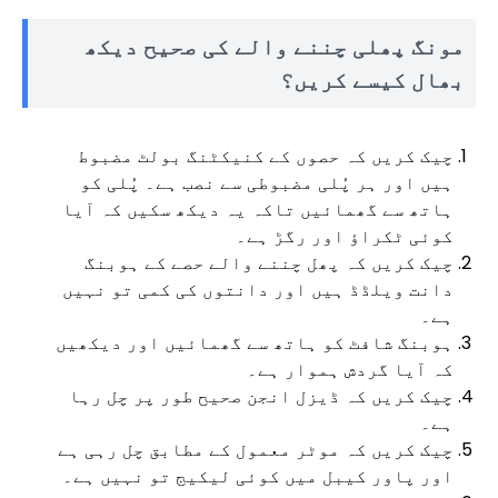
مونگ پھلی چننے والے کی صحیح دیکھ
بھال کیسے کریں؟
چیک کریں کہ حصوں کے کنیکٹنگ بولٹ مضبوط
ہیں اور ہر پُلی مضبوطی سے نصب ہے۔ پُلی کو
ہاتھ سے گھمائیں تاکہ یہ دیکھ سکیں کہ آیا
کوئی ٹکراؤ اور رگڑ ہے۔
چیک کریں کہ پھل چننے والے حصے کے ہوبنگ
دانت ویلڈڈ ہیں اور دانتوں کی کمی تو نہیں
ہے۔
ہوبنگ شافٹ کو ہاتھ سے گھمائیں اور دیکھیں
کہ آیا گردش ہموار ہے۔
چیک کریں کہ ڈیزل انجن صحیح طور پر چل رہا
ہے۔
چیک کریں کہ موٹر معمول کے مطابق چل رہی ہے
اور پاور کیبل میں کوئی لیکیج تو نہیں ہے۔