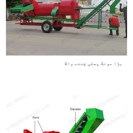
بڑا مونگ پھلی چننے والا