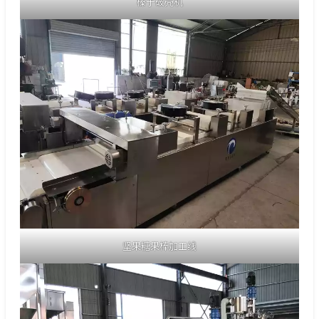
榛子破壳机
坚果糖果棒加工线