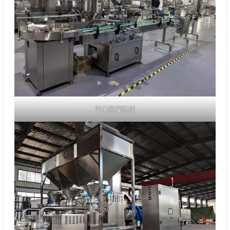
坚果酱灌装线