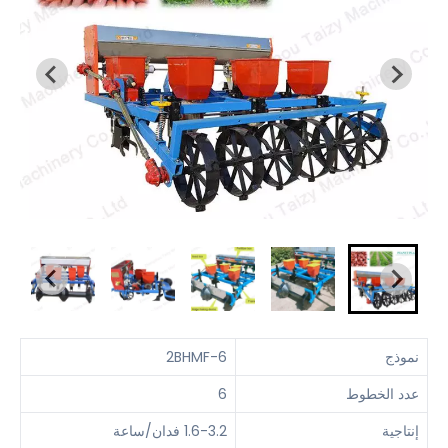
نموذج
2BHMF-6
عدد الخطوط
6
إنتاجية
1.6-3.2 فدان/ساعة