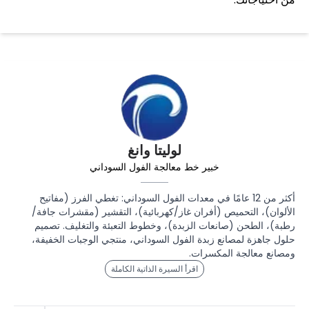
لوليتا وانغ
خبير خط معالجة الفول السوداني
أكثر من 12 عامًا في معدات الفول السوداني: تغطي الفرز (مفاتيح
الألوان)، التحميص (أفران غاز/كهربائية)، التقشير (مقشرات جافة/
رطبة)، الطحن (صانعات الزبدة)، وخطوط التعبئة والتغليف. تصميم
حلول جاهزة لمصانع زبدة الفول السوداني، منتجي الوجبات الخفيفة،
ومصانع معالجة المكسرات.
اقرأ السيرة الذاتية الكاملة