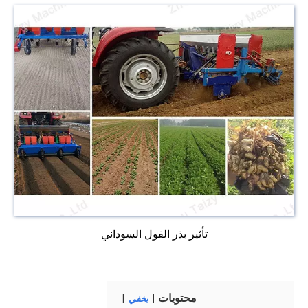
تأثير بذر الفول السوداني
محتويات
يخفي