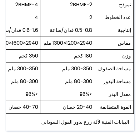
نموذج
2BHMF-2
2BHMF-4
عدد الخطوط
2
4
إنتاجية
0.5-0.8 فدان/ساعة
0.8-1.6 فدان/ساعة
مقاس
2940×1200×1300 ملم
2940×1600×1300 ملم
وزن
180 كجم
350 كجم
مساحة الصفوف
300-350 ملم
300-350 ملم
مساحة البذور
80-300 ملم
80-300 ملم
معدل البذر
>98%
>98%
القوة المتطابقة
20-40 حصان
40-70 حصان
البيانات الفنية لآلة زرع بذور الفول السوداني