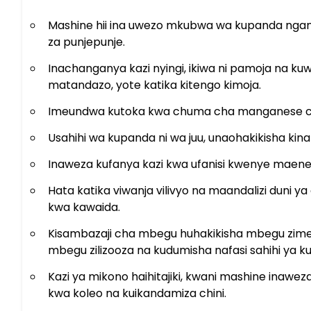
Mashine hii ina uwezo mkubwa wa kupanda ngan
za punjepunje.
Inachanganya kazi nyingi, ikiwa ni pamoja na 
matandazo, yote katika kitengo kimoja.
Imeundwa kutoka kwa chuma cha manganese cha
Usahihi wa kupanda ni wa juu, unaohakikisha kin
Inaweza kufanya kazi kwa ufanisi kwenye maene
Hata katika viwanja vilivyo na maandalizi duni 
kwa kawaida.
Kisambazaji cha mbegu huhakikisha mbegu zime
mbegu zilizooza na kudumisha nafasi sahihi ya k
Kazi ya mikono haihitajiki, kwani mashine inaweza
kwa koleo na kuikandamiza chini.