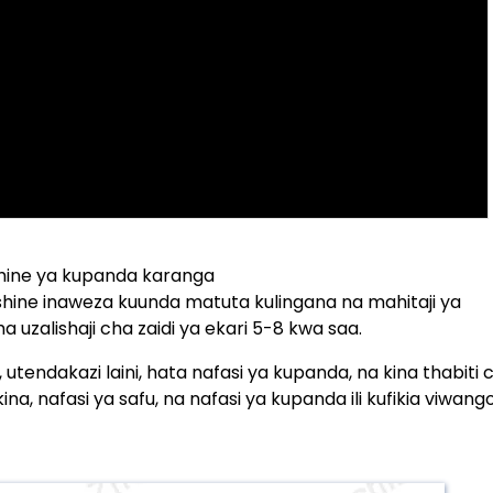
hine ya kupanda karanga
shine inaweza kuunda matuta kulingana na mahitaji ya
uzalishaji cha zaidi ya ekari 5-8 kwa saa.
tendakazi laini, hata nafasi ya kupanda, na kina thabiti 
na, nafasi ya safu, na nafasi ya kupanda ili kufikia viwang