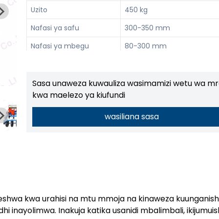
Uzito
450 kg
Nafasi ya safu
300-350 mm
Nafasi ya mbegu
80-300 mm
Kiwango cha mbegu
>98%
Nguvu inayolingana
60-90 hp
Sasa unaweza kuwauliza wasimamizi wetu wa mr
kwa maelezo ya kiufundi
wasiliana sasa
deshwa kwa urahisi na mtu mmoja na kinaweza kuunganis
 inayolimwa. Inakuja katika usanidi mbalimbali, ikijumui