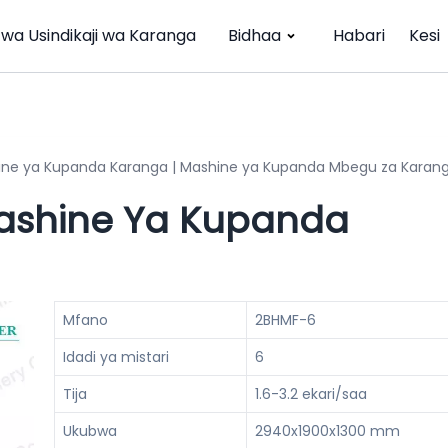
 wa Usindikaji wa Karanga
Bidhaa
Habari
Kesi
ne ya Kupanda Karanga | Mashine ya Kupanda Mbegu za Karan
ashine Ya Kupanda
Mfano
2BHMF-6
Idadi ya mistari
6
Tija
1.6-3.2 ekari/saa
Ukubwa
2940x1900x1300 mm