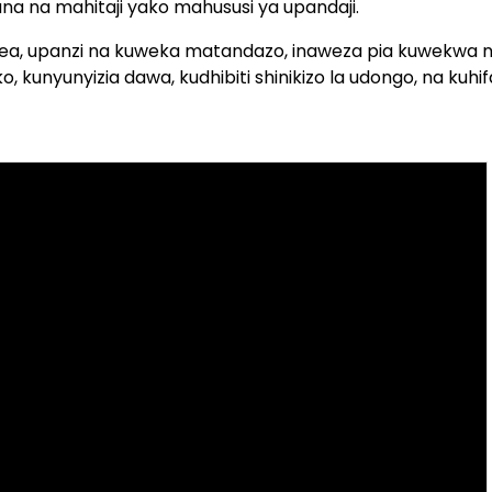
ngana na mahitaji yako mahususi ya upandaji.
bolea, upanzi na kuweka matandazo, inaweza pia kuwekwa 
 kunyunyizia dawa, kudhibiti shinikizo la udongo, na kuhif