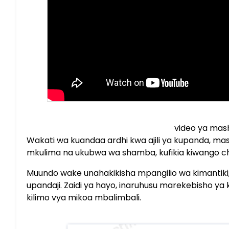
video ya mas
Wakati wa kuandaa ardhi kwa ajili ya kupanda, ma
mkulima na ukubwa wa shamba, kufikia kiwango cha 
Muundo wake unahakikisha mpangilio wa kimantiki, u
upandaji. Zaidi ya hayo, inaruhusu marekebisho ya ki
kilimo vya mikoa mbalimbali.