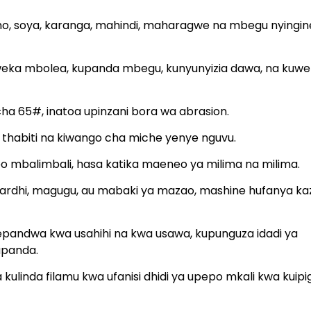
o, soya, karanga, mahindi, maharagwe na mbegu nyingin
kuweka mbolea, kupanda mbegu, kunyunyizia dawa, na kuw
 65#, inatoa upinzani bora wa abrasion.
a thabiti na kiwango cha miche yenye nguvu.
o mbalimbali, hasa katika maeneo ya milima na milima.
ya ardhi, magugu, au mabaki ya mazao, mashine hufanya ka
pandwa kwa usahihi na kwa usawa, kupunguza idadi ya
upanda.
 kulinda filamu kwa ufanisi dhidi ya upepo mkali kwa kuipi