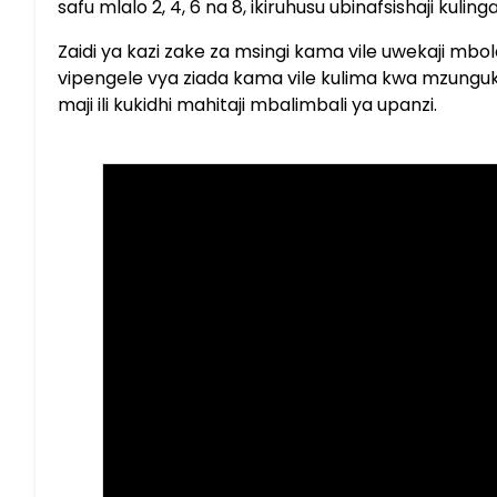
safu mlalo 2, 4, 6 na 8, ikiruhusu ubinafsishaji kuli
Zaidi ya kazi zake za msingi kama vile uwekaji m
vipengele vya ziada kama vile kulima kwa mzunguko,
maji ili kukidhi mahitaji mbalimbali ya upanzi.