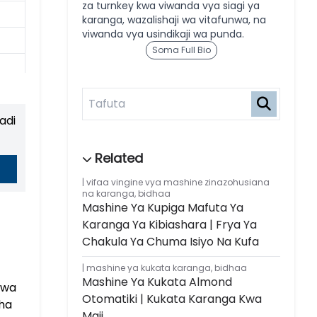
za turnkey kwa viwanda vya siagi ya
karanga, wazalishaji wa vitafunwa, na
viwanda vya usindikaji wa punda.
Soma Full Bio
adi
vifaa vingine vya mashine zinazohusiana
na karanga
,
bidhaa
Mashine Ya Kupiga Mafuta Ya
Karanga Ya Kibiashara | Frya Ya
Chakula Ya Chuma Isiyo Na Kufa
mashine ya kukata karanga
,
bidhaa
Mashine Ya Kukata Almond
hwa
Otomatiki | Kukata Karanga Kwa
sha
Maji