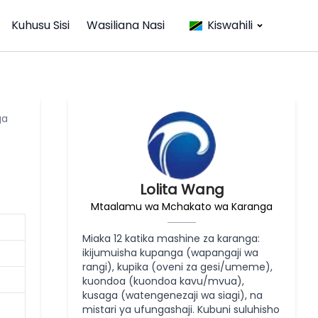
Kuhusu Sisi
Wasiliana Nasi
Kiswahili
ga
Lolita Wang
Mtaalamu wa Mchakato wa Karanga
Miaka 12 katika mashine za karanga:
ikijumuisha kupanga (wapangaji wa
rangi), kupika (oveni za gesi/umeme),
kuondoa (kuondoa kavu/mvua),
kusaga (watengenezaji wa siagi), na
mistari ya ufungashaji. Kubuni suluhisho