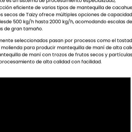
te es un sistema de procesamiento especializado,
ción eficiente de varios tipos de mantequilla de cacahue
os secos de Taizy ofrece múltiples opciones de capacida
n desde 500 kg/h hasta 2000 kg/h, acomodando escalas d
as de gran tamaño.
amente seleccionados pasan por procesos como el tostad
a molienda para producir mantequilla de maní de alta cali
ntequilla de maní con trozos de frutos secos y partícula
procesamiento de alta calidad con facilidad.