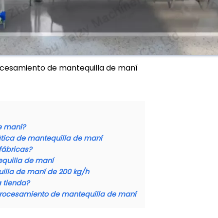
ocesamiento de mantequilla de maní
e maní?
ática de mantequilla de maní
fábricas?
quilla de maní
illa de maní de 200 kg/h
 tienda?
 procesamiento de mantequilla de maní