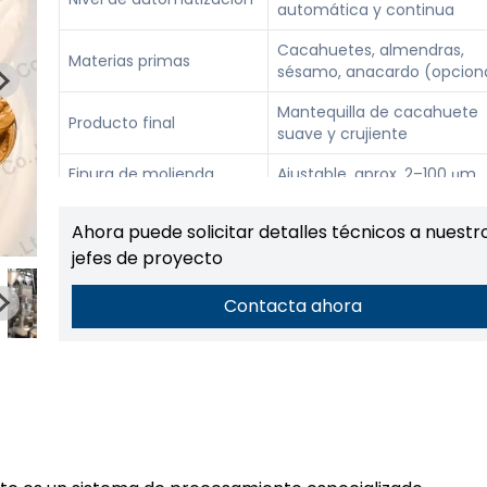
automática y continua
Cacahuetes, almendras,
Materias primas
sésamo, anacardo (opcion
Mantequilla de cacahuete
Producto final
suave y crujiente
Finura de molienda
Ajustable, aprox. 2–100 μm
Frascos de vidrio, frascos d
Tipo de embalaje
Ahora puede solicitar detalles técnicos a nuestr
plástico, envases PET
jefes de proyecto
Personalizable (100–1000 ml
Rango de llenado
más)
Contacta ahora
Potencia total
Depende de la configuraci