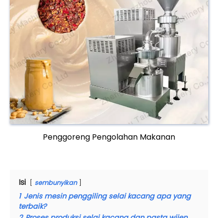
Penggoreng Pengolahan Makanan
Isi
sembunyikan
1
Jenis mesin penggiling selai kacang apa yang
terbaik?
2
Proses produksi selai kacang dan pasta wijen