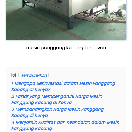
mesin panggang kacang tiga oven
Isi
sembunyikan
1
Mengapa Berinvestasi dalam Mesin Panggang
Kacang di Kenya?
2
Faktor yang Mempengaruhi Harga Mesin
Panggang Kacang di Kenya
3
Membandingkan Harga Mesin Panggang
Kacang di Kenya
4
Menjamin Kualitas dan Keandalan dalam Mesin
Panggang Kacang