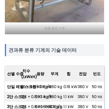
땅콩 등급 기계
견과류 분류 기계의 기술 데이터
치수
선별 수준
용량
무게
힘
전압
빈도
(LxWxH)
단일 레벨 스크린
1.6 × 0.8 × 0.6 m
150 kg/h
260 kg
0.18 kW
380 V
50 Hz
2단 스크린
2.4 × 0.8 × 1.4 m
200 kg/h
260 kg
1.1 kW
380 V
50 Hz
3단 스크린
2.4 × 0.8 × 1.6 m
600–800 kg/h
300 kg
1.1 kW
380 V
50 Hz