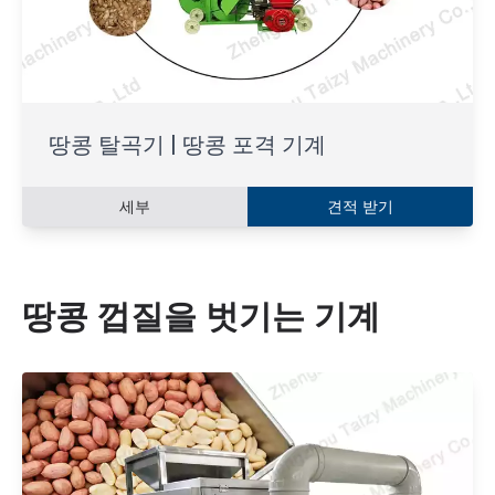
땅콩 탈곡기 | 땅콩 포격 기계
세부
견적 받기
땅콩 껍질을 벗기는 기계