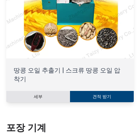
땅콩 오일 추출기 | 스크류 땅콩 오일 압
착기
세부
견적 받기
포장 기계