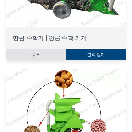
땅콩 수확기 | 땅콩 수확 기계
세부
견적 받기