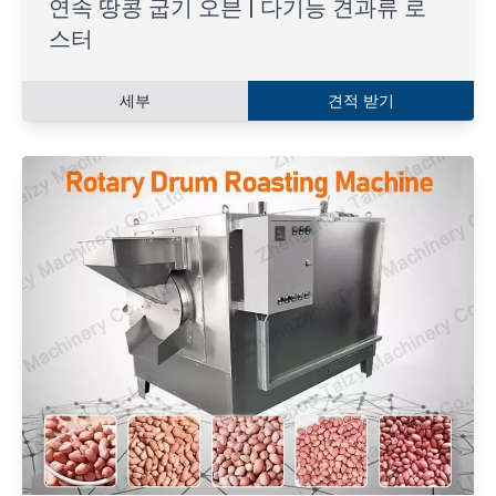
연속 땅콩 굽기 오븐 | 다기능 견과류 로
스터
세부
견적 받기