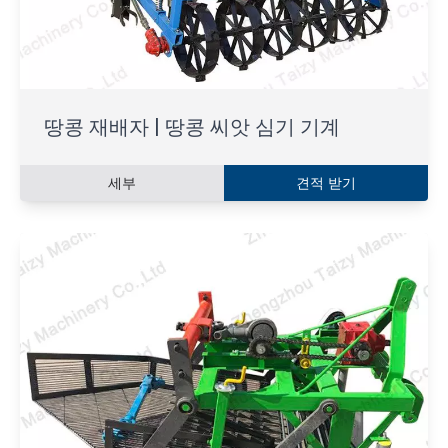
땅콩 재배자 | 땅콩 씨앗 심기 기계
세부
견적 받기