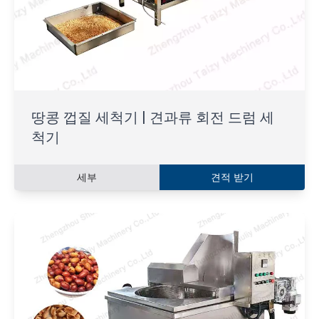
땅콩 껍질 세척기 | 견과류 회전 드럼 세
척기
세부
견적 받기