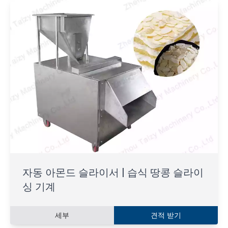
자동 아몬드 슬라이서 | 습식 땅콩 슬라이
싱 기계
세부
견적 받기