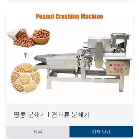
땅콩 분쇄기 | 견과류 분쇄기
세부
견적 받기