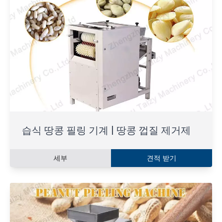
습식 땅콩 필링 기계 | 땅콩 껍질 제거제
세부
견적 받기