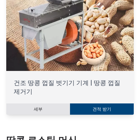
건조 땅콩 껍질 벗기기 기계 | 땅콩 껍질
제거기
세부
견적 받기