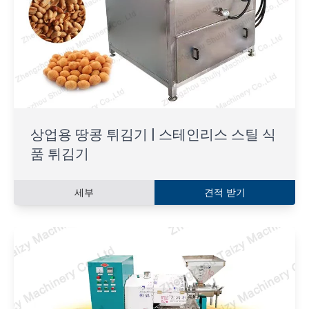
상업용 땅콩 튀김기 | 스테인리스 스틸 식
품 튀김기
세부
견적 받기