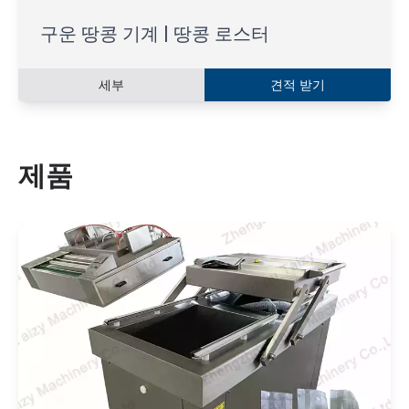
구운 땅콩 기계 | 땅콩 로스터
세부
견적 받기
제품