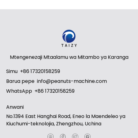
Mtengenezaji Mtaalamu wa Mitambo ya Karanga
Whatsapp
Simu
+86 17320158259
Email
Barua pepe
info@peanuts-machine.com
WhatsApp
+86 17320158259
Wechat
Anwani
Chat
No.1394 East Hanghai Road, Eneo la Maendeleo ya
Kiuchumi-teknolojia, Zhengzhou, Uchina