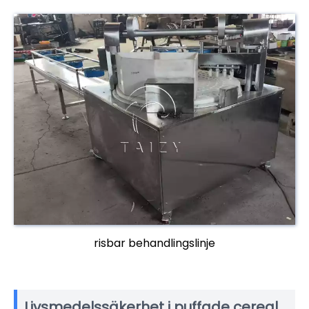
risbar behandlingslinje
Livsmedelssäkerhet i puffade cereal