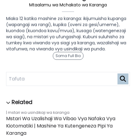
Mtaalamu wa Mchakato wa Karanga
Miaka 12 katika mashine za karanga: ikijumuisha kupanga
(wapangaji wa rangi), kupika (oveni za gesi/umeme),
kuondoa (kuondoa kavu/mvua), kusaga (watengenezaji
wa siagi), na mistari ya ufungashaji. Kubuni suluhisho za
turnkey kwa viwanda vya siagi ya karanga, wazalishaji wa
vitafunwa, na viwanda vya usindikaji wa punda.
Soma Full Bio
mstari wa usindikaji wa karanga
Mstari Wa Uzalishaji Wa Vibao Vya Nafaka Vya
Kiotomatiki | Mashine Ya Kutengeneza Pipi Ya
Karanga