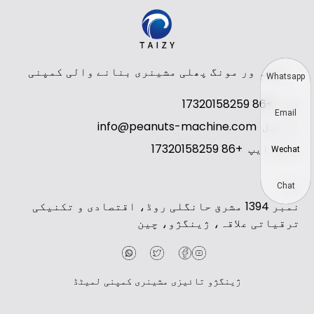
پیشہ ور مونگ پھلی مشینری بنانے والی کمپنی
Whatsapp
فون
+86 17320158259
Email
ای میل
info@peanuts-machine.com
واٹس ایپ
+86 17320158259
Wechat
پتہ
Chat
نمبر 1394 مشرق حانگلی روڈ، اقتصادی و تکنیکی
ترقیاتی علاقہ، ژینگژو، چین
ژینگژو تائیزی مشینری کمپنی لمیٹڈ