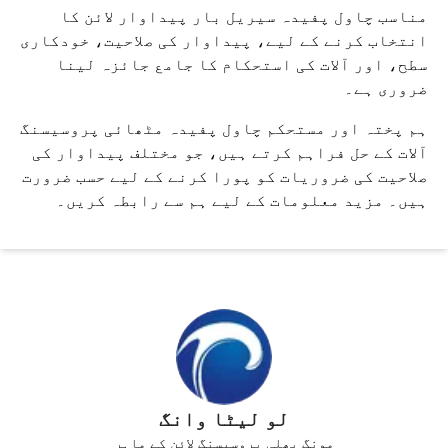
مناسب چاول پفیدہ سیریل بار پیداوار لائن کا
انتخاب کرنے کے لیے، پیداوار کی صلاحیت، خودکاری
سطح، اور آلات کی استحکام کا جامع جائزہ لینا
ضروری ہے۔
ہم پختہ اور مستحکم چاول پفیدہ مٹھائی پروسیسنگ
آلات کے حل فراہم کرتے ہیں، جو مختلف پیداوار کی
صلاحیت کی ضروریات کو پورا کرنے کے لیے حسب ضرورت
ہیں۔ مزید معلومات کے لیے ہم سے رابطہ کریں۔
لو لیٹا وانگ
مونگ پھلی پروسیسنگ لائن کے ماہر