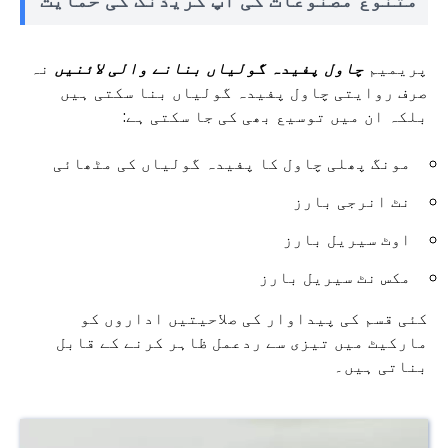
متنوع مصنوعات کی اپ گریڈنگ کی حمایت
پریمیم
چاول پفیدہ گولیاں بنانے والی لائنیں
نہ
صرف روایتی چاول پفیدہ گولیاں بنا سکتی ہیں
بلکہ ان میں توسیع بھی کی جا سکتی ہے:
مونگ پھلی چاول کا پفیدہ گولیاں کی مٹھائی
نٹ انرجی بارز
اوٹ سیریل بارز
مکس نٹ سیریل بارز
کئی قسم کی پیداوار کی صلاحیتیں اداروں کو
مارکیٹ میں تیزی سے ردعمل ظاہر کرنے کے قابل
بناتی ہیں۔