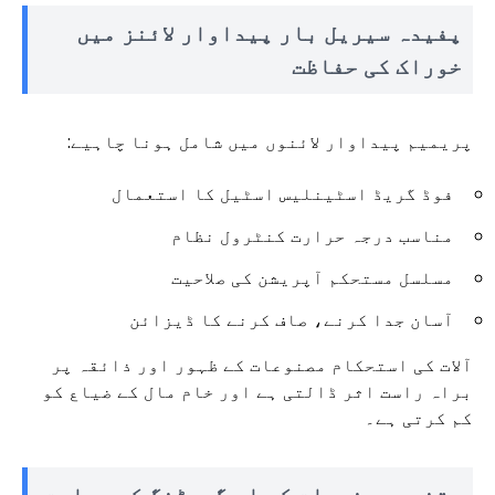
پفیدہ سیریل بار پیداوار لائنز میں
خوراک کی حفاظت
پریمیم پیداوار لائنوں میں شامل ہونا چاہیے:
فوڈ گریڈ اسٹینلیس اسٹیل کا استعمال
مناسب درجہ حرارت کنٹرول نظام
مسلسل مستحکم آپریشن کی صلاحیت
آسان جدا کرنے، صاف کرنے کا ڈیزائن
آلات کی استحکام مصنوعات کے ظہور اور ذائقہ پر
براہ راست اثر ڈالتی ہے اور خام مال کے ضیاع کو
کم کرتی ہے۔