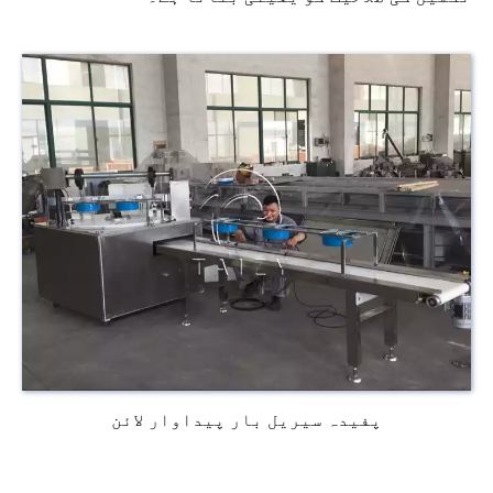
پفیدہ سیریل بار پیداوار لائن