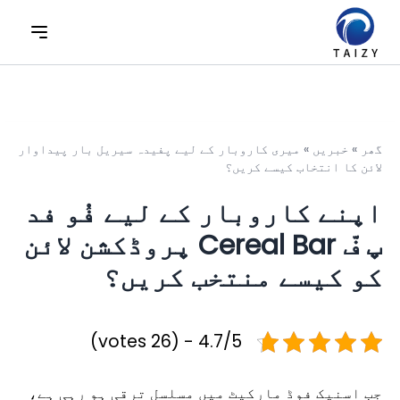
گھر
»
خبریں
»
میری کاروبار کے لیے پفیدہ سیریل بار پیداوار
لائن کا انتخاب کیسے کریں؟
اپنے کاروبار کے لیے فُو فد
پ فّ Cereal Bar پروڈکشن لائن
کو کیسے منتخب کریں؟
4.7/5 - (26 votes)
جب اسنیک فوڈ مارکیٹ میں مسلسل ترقی ہو رہی ہے،