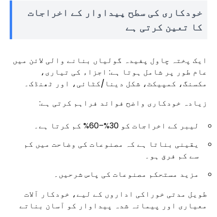
خودکاری کی سطح پیداوار کے اخراجات
کا تعین کرتی ہے
ایک پختہ چاول پفیدہ گولیاں بنانے والی لائن میں
عام طور پر شامل ہوتا ہے: اجزاء کی تیاری،
مکسنگ، کمپیکٹ، شکل دینا/کٹائی، اور ٹھنڈک۔
زیادہ خودکاری واضح فوائد فراہم کرتی ہے:
لیبر کے اخراجات کو 30%–60% کم کرتا ہے۔
یقینی بناتا ہے کہ مصنوعات کی وضاحت میں کم
سے کم فرق ہو۔
مزید مستحکم مصنوعات کی پاس شرحیں۔
طویل مدتی خوراکی اداروں کے لیے، خودکار آلات
معیاری اور پیمانہ شدہ پیداوار کو آسان بناتے