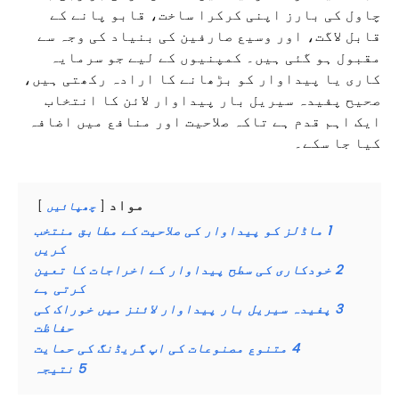
چاول کی بارز اپنی کرکرا ساخت، قابو پانے کے
قابل لاگت، اور وسیع صارفین کی بنیاد کی وجہ سے
مقبول ہو گئی ہیں۔ کمپنیوں کے لیے جو سرمایہ
کاری یا پیداوار کو بڑھانے کا ارادہ رکھتی ہیں،
صحیح پفیدہ سیریل بار پیداوار لائن کا انتخاب
ایک اہم قدم ہے تاکہ صلاحیت اور منافع میں اضافہ
کیا جا سکے۔
مواد
چھپائیں
1
ماڈلز کو پیداوار کی صلاحیت کے مطابق منتخب
کریں
2
خودکاری کی سطح پیداوار کے اخراجات کا تعین
کرتی ہے
3
پفیدہ سیریل بار پیداوار لائنز میں خوراک کی
حفاظت
4
متنوع مصنوعات کی اپ گریڈنگ کی حمایت
5
نتیجہ