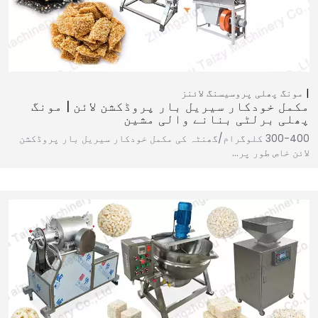
مونگ پھلی پروسیسنگ لائنز
مکمل خودکار سیریل بار پروڈکشن لائن | مونگ
پھلی برلٹی بنانے والی مشین
300-400 کلوگرام/گھنٹہ کی مکمل خودکار سیریل بار پروڈکشن
لائن خاص طور پر…