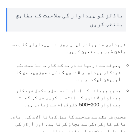
ماڈلز کو پیداوار کی صلاحیت کے مطابق
منتخب کریں
خریداری سے پہلے، اپنی روزانہ پیداوار کا ہدف
واضح طور پر متعین کریں۔
چھوٹے سے درمیانے درجے کے کارخانے: مستحکم
خودکار پیداوار لائنوں کے لیے موزوں، جن کا
آپریشن لچکدار ہے۔
وسیع پیمانے کے ادارے: مسلسل، مکمل خودکار
پیداوار لائنوں کا انتخاب کریں جن کی گھنٹہ
پیداوار 200–500 کلوگرام سے زیادہ ہو۔
صحیح طریقے سے صلاحیت کا میل کھانا آلات کی زیادہ
یا کم کارکردگی سے بچاؤ کرتا ہے، اور آرڈر کی
تکمیل کی صلاحیت کو یقینی بناتا ہے۔