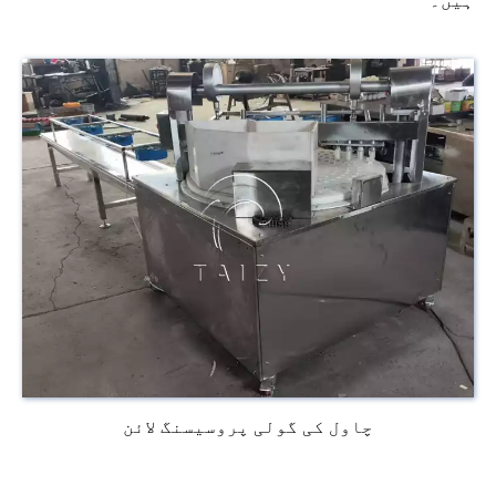
ہیں۔
چاول کی گولی پروسیسنگ لائن