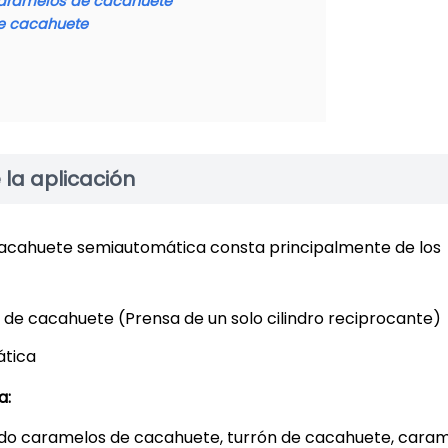
caramelos de cacahuete
de cacahuete
la aplicación
cacahuete semiautomática consta principalmente de los
de cacahuete (Prensa de un solo cilindro reciprocante)
ática
a:
endo caramelos de cacahuete, turrón de cacahuete, cara