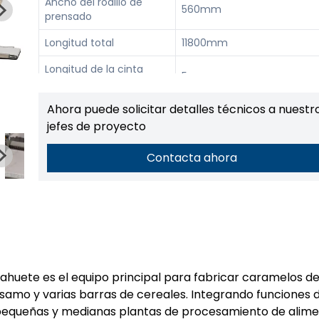
Ancho del rodillo de
560mm
prensado
Longitud total
11800mm
Longitud de la cinta
5m
transportadora
Ahora puede solicitar detalles técnicos a nuestr
Número de rodillos de
5(0,75 kw)
prensado
jefes de proyecto
Material
201 acero inoxidable
Contacta ahora
Dispositivo de corte
220v 250w
secundario
ahuete es el equipo principal para fabricar caramelos d
amo y varias barras de cereales. Integrando funciones 
 pequeñas y medianas plantas de procesamiento de alim